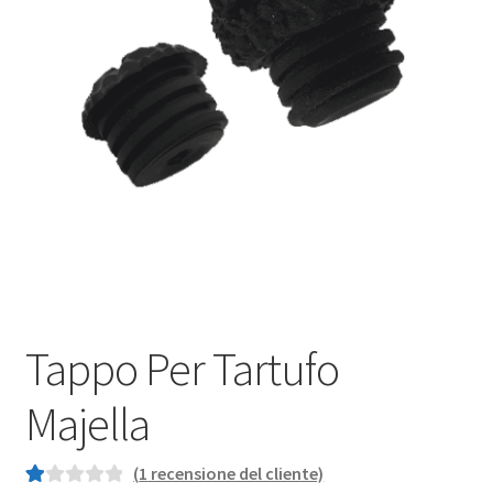
Privacy Policy
Termini e Condizioni
Tappo Per Tartufo
Majella
(
1
recensione del cliente)