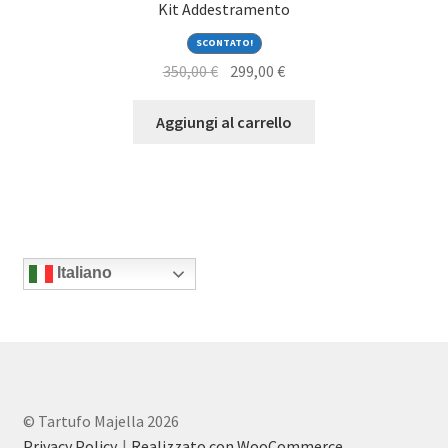
Kit Addestramento
SCONTATO!
Il
Il
350,00
€
299,00
€
prezzo
prezzo
originale
attuale
Aggiungi al carrello
era:
è:
350,00 €.
299,00 €.
Italiano
© Tartufo Majella 2026
Privacy Policy
Realizzato con WooCommerce
.