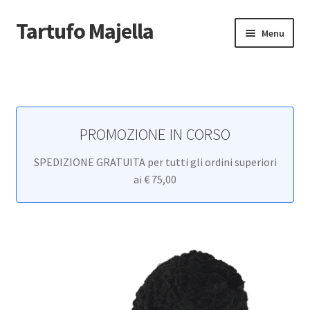
Tartufo Majella
Vai
Vai
Menu
alla
al
navigazione
contenuto
Home
Carrello
PROMOZIONE IN CORSO
Cassa
SPEDIZIONE GRATUITA per tutti gli ordini superiori
Cookie Policy
ai € 75,00
Il mio account
Newsletter
Non voglio più ricevere email