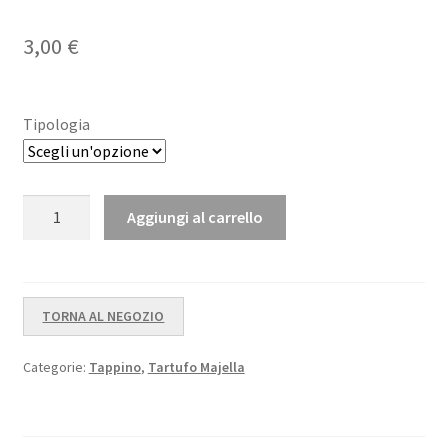
Va
1
lut
3,00
€
at
o
1.
Tipologia
00
su
5
Tappo
su
Aggiungi al carrello
Per
ba
Tartufo
se
Majella
di
quantità
re
TORNA AL NEGOZIO
ce
ns
Categorie:
Tappino
,
Tartufo Majella
io
ni