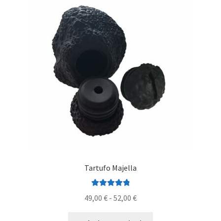
Tartufo Majella
Valutato
4.92
Fascia
49,00
€
-
52,00
€
su 5
di
Questo