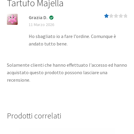
Tartufo Majella
Grazia D.
Va
11 Marzo 2026
lut
at
o
Ho sbagliato io a fare l’ordine. Comunque è
1
andato tutto bene.
su
5
Solamente clienti che hanno effettuato l'accesso ed hanno
acquistato questo prodotto possono lasciare una
recensione.
Prodotti correlati