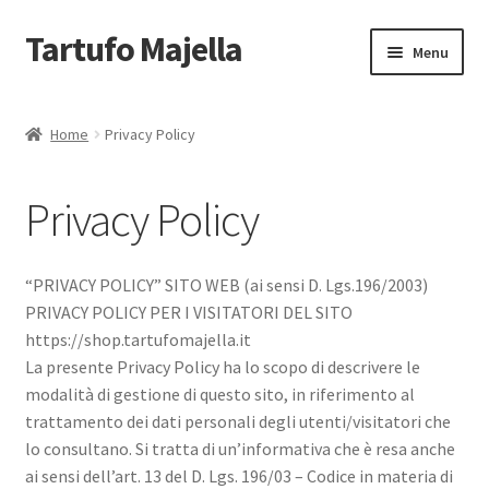
Tartufo Majella
Vai
Vai
Menu
alla
al
navigazione
contenuto
Home
Home
Privacy Policy
Carrello
Privacy Policy
Cassa
Cookie Policy
“PRIVACY POLICY” SITO WEB (ai sensi D. Lgs.196/2003)
PRIVACY POLICY PER I VISITATORI DEL SITO
Il mio account
https://shop.tartufomajella.it
La presente Privacy Policy ha lo scopo di descrivere le
Newsletter
modalità di gestione di questo sito, in riferimento al
trattamento dei dati personali degli utenti/visitatori che
lo consultano. Si tratta di un’informativa che è resa anche
Non voglio più ricevere email
ai sensi dell’art. 13 del D. Lgs. 196/03 – Codice in materia di