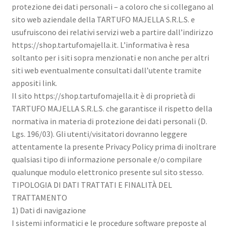
protezione dei dati personali – a coloro che si collegano al
Privacy Policy
sito web aziendale della TARTUFO MAJELLA S.R.L.S. e
usufruiscono dei relativi servizi web a partire dall’indirizzo
Termini e Condizioni
https://shop.tartufomajella.it. L’informativa è resa
soltanto per i siti sopra menzionati e non anche per altri
siti web eventualmente consultati dall’utente tramite
appositi link.
Il sito https://shop.tartufomajella.it è di proprietà di
TARTUFO MAJELLA S.R.L.S. che garantisce il rispetto della
normativa in materia di protezione dei dati personali (D.
Lgs. 196/03). Gli utenti/visitatori dovranno leggere
attentamente la presente Privacy Policy prima di inoltrare
qualsiasi tipo di informazione personale e/o compilare
qualunque modulo elettronico presente sul sito stesso.
TIPOLOGIA DI DATI TRATTATI E FINALITÀ DEL
TRATTAMENTO
1) Dati di navigazione
I sistemi informatici e le procedure software preposte al