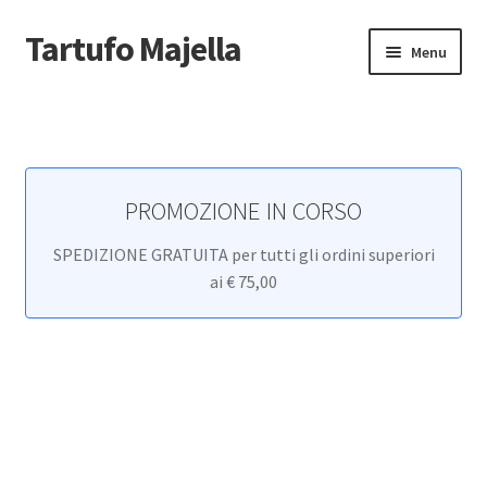
Tartufo Majella
Vai
Vai
Menu
alla
al
navigazione
contenuto
Home
Carrello
PROMOZIONE IN CORSO
Cassa
SPEDIZIONE GRATUITA per tutti gli ordini superiori
Cookie Policy
ai € 75,00
Il mio account
Newsletter
Non voglio più ricevere email