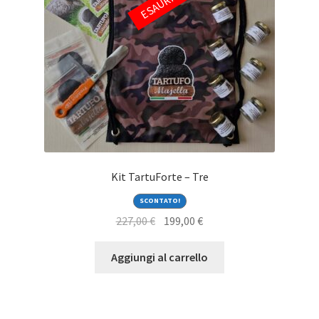
ESAURITO
Kit TartuForte – Tre
SCONTATO!
Il
Il
227,00
€
199,00
€
prezzo
prezzo
originale
attuale
Aggiungi al carrello
era:
è:
227,00 €.
199,00 €.