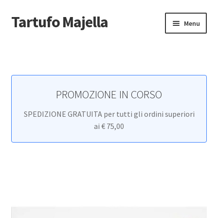
Tartufo Majella
Vai
Vai
Menu
alla
al
navigazione
contenuto
Home
Carrello
PROMOZIONE IN CORSO
Cassa
SPEDIZIONE GRATUITA per tutti gli ordini superiori
Cookie Policy
ai € 75,00
Il mio account
Newsletter
Non voglio più ricevere email