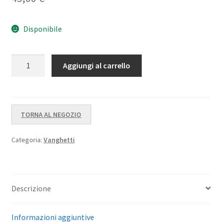
di
recensioni
Disponibile
Kondor
Aggiungi al carrello
Il
Raspino
quantità
TORNA AL NEGOZIO
Categoria:
Vanghetti
Descrizione
Informazioni aggiuntive