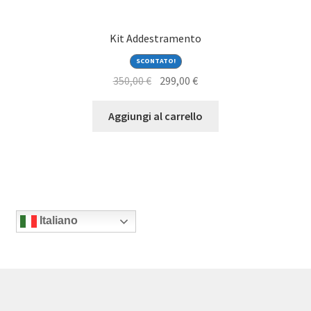
Kit Addestramento
SCONTATO!
Il
Il
350,00
€
299,00
€
prezzo
prezzo
originale
attuale
Aggiungi al carrello
era:
è:
350,00 €.
299,00 €.
Italiano