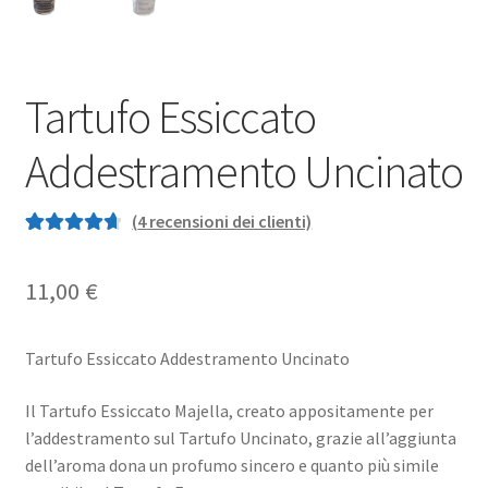
Tartufo Essiccato
Addestramento Uncinato
(
4
recensioni dei clienti)
Valutato
4
4.75
su 5 su base
11,00
€
di
recensioni
Tartufo Essiccato Addestramento Uncinato
Il Tartufo Essiccato Majella, creato appositamente per
l’addestramento sul Tartufo Uncinato, grazie all’aggiunta
dell’aroma dona un profumo sincero e quanto più simile