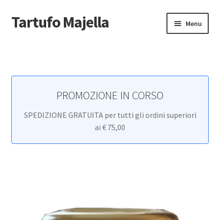
Tartufo Majella
Vai
Vai
Menu
alla
al
navigazione
contenuto
Home
Carrello
PROMOZIONE IN CORSO
Cassa
SPEDIZIONE GRATUITA per tutti gli ordini superiori
Cookie Policy
ai € 75,00
Il mio account
Newsletter
Non voglio più ricevere email