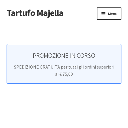
Tartufo Majella
Vai
Vai
Menu
alla
al
navigazione
contenuto
Home
Carrello
PROMOZIONE IN CORSO
Cassa
SPEDIZIONE GRATUITA per tutti gli ordini superiori
Cookie Policy
ai € 75,00
Il mio account
Newsletter
Non voglio più ricevere email